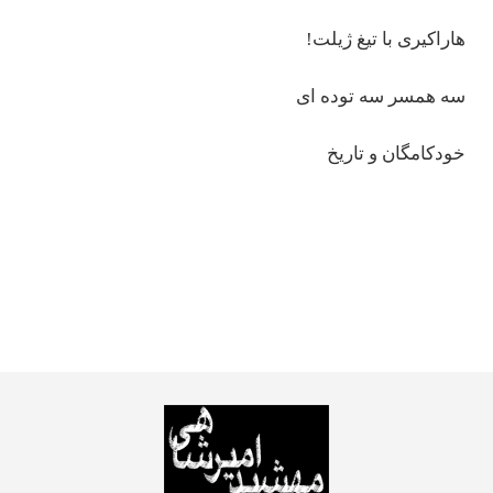
هاراكیری با تیغ ژیلت!
سه همسر سه توده ای
خودكامگان و تاریخ