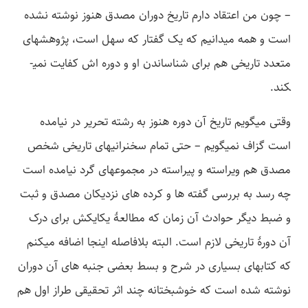
– چون من اعتقاد دارم تاریخ دوران مصدق هنوز نوشته نشده
است و همه می­دانیم که یک گفتار که سهل است، پژوهش­های
متعدد تاریخی هم برای شناساندن او و دوره­ اش کفایت نمی­
کند.
وقتی می­گویم تاریخ آن دوره هنوز به رشته تحریر در نیامده
است گزاف نمی­گویم – حتی تمام سخنرانی­های تاریخی شخص
مصدق هم ویراسته و پیراسته در مجموعه­ای گرد نیامده است
چه رسد به بررسی گفته­ ها و کرده­ های نزدیکان مصدق و ثبت
و ضبط دیگر حوادث آن زمان که مطالعۀ یکایکش برای درک
آن دورۀ تاریخی لازم است. البته بلافاصله اینجا اضافه می­کنم
که کتاب­های بسیاری در شرح و بسط بعضی جنبه­ های آن دوران
نوشته شده است که خوشبختانه چند اثر تحقیقی طراز اول هم