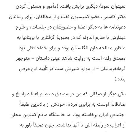
نمی­توان نمونۀ دیگری برایش یافت. (مأمور و مسئول کردن
دکتر کاسمی، عضو کمیسیون نفت و از مخالفان، برای رساندن
دعوتنامه­ ها به دیگر اعضا و حضورشان در جلسات، و شرح
دیدارش با صارم الدوله که در بحبوبۀ گرفتاری با بریتانیا به
منظور معالجه عازم انگلستان بوده و برای خداحافظی نزد
مصدق رفته است به روایت شاهد عینی داستان – منوچهر
فرمانفرماییان – از موارد شیرینی ست در تأیید این عرض
بنده.)
یکی دیگر از صفاتی که من در مصدق دیده ­ام اعتقاد راسخ و
صادقانۀ اوست به برابری مردم. خودش از بالاترین طبقۀ
اجتماعی ایران برخاسته بود، اما خاستگاه مردم کمترین محلی
از اعراب در رابطه­ اش با آنها نداشت. چون عمیقاً باور به