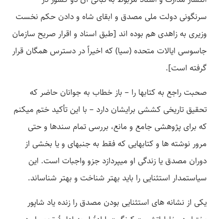
سرنگونی دولت ملی مصدق و ابقای شاه و دادن حکم نخست
وزیری به زاهدی هم بوده­ اند [طبق اسناد و اقرار صریح سازمان
جاسوسی ایالات متحده (سیا) که اخیراً در دسترس همگان قرار
گرفته است].
صحبت راجع به کتاب­ها را – باز خطاب به جوانان حاضر که
تحقیق تاریخی کششی برایشان دارد – با این تأکید ختم می­کنم
که برای پژوهشی جامع و مانع، بررسی تمام سندها و حتی
مرور نوشته­ ها و کتاب­هایی که فقط به جنبه­ای و یا بخشی از
دوران مصدق یا زندگی او می­پردازد جزو واجبات است. این
سیاستمدار استثنایی را باید بهتر شناخت و بهتر شناساند.
یکی از نشانه­ های استثنایی بودن مصدق را زنده یاد شاپور