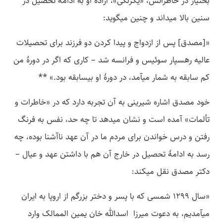
بختیار در خاطراتش، «یکرنگی»، ارادۀ او به ادامۀ تحصیل در
سنین بالا می­داند و چنین می­گوید:
«[مصدق] پس از ازدواج و پیدا کردن دو فرزند برای تحصیلات
عالیه رهسپار سوئیس و فرانسه شد – کاری که اگر در دورۀ من
کم سابقه به شمار می­آمد، در دورۀ او بی­سابقه بود.» **
خود مصدق اشاره شیرینی به آن تجربه دارد که در «خاطرات و
تألمات» آمده است و نشان می­دهد تا چه حد، نفس به فرنگ
رفتن و درس خواندن برای مردم ما در آن عهد ناآشنا بوده، چه
رسد به ادامۀ تحصیل در خارج آن هم با داشتن عهد و عیال –
دکتر مصدق نقل می­کند:
«سال 1299 شمسی که با پسر و دختر بزرگم از اروپا به ایران
می­آمدیم، به دعوت میرزا اسدالله خان یمین الممالک وارد