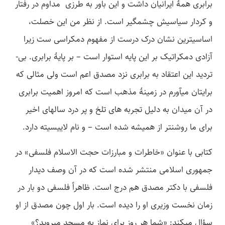
برابری همۀ ایرانیان داشت و این باور به طرزی مداوم در رفتار
و کردار سیاسیش چشمگیر است. از نظر من این خصلت،
اساسی­ترین نشان درک درست از مفهوم دمکراسی ست زیرا
آزادی دمکراتیک بر این پایه استوار است – بر پایۀ برابری. بی­
تردید این اعتقاد به برابری نزد مصدق اعم است ولی مثالی که
برایتان می­آورم در زمینۀ مذهب است که امروز اهمیت برابری
در آن میدان به دلیل تجربه­ های تلخ و پر درد سال­های اخیر
برای ما روشن­تر از همیشه شده است – و نام لاییسیته دارد.
کتابی با عنوان «خاطرات و مبارزات حجت الاسلام فلسفی» در
جمهوری اسلامی منتشر شده است که در آن وصف دیدار
فلسفی با دکتر مصدق هم درج است. ظاهراً فلسفی دو بار در
زمان نخست وزیری او را دیده است. بار اول چون مصدق از او
سؤال می­کند: «شما هر روز برای نماز به مسجد می­روید؟»