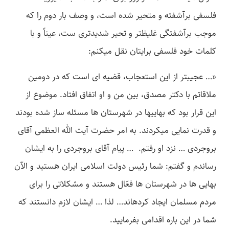
فلسفی برآشفته و متحیر شده است، و وصف بار دوم را که
موجب برآشفتگی غلیظ­تر و تحیر شدیدتری ست، عیناً و با
کلمات خود فلسفی برایتان نقل می­کنم:
«… عجیب­تر از این استعجاب، قضیه­ ای است که در دومین
ملاقاتم با دکتر مصدق، بین من و او اتفاق افتاد. موضوع از
این قرار بود که بهایی­ها در شهرستان­ ها مسئله ساز شده بودند
و قدرت نمایی می­کردند. به امر حضرت آیت الله العظمی آقای
بروجردی … نزد او رفتم. … پیام آقای بروجردی را به ایشان
رساندم و گفتم: شما رئیس دولت اسلامی ایران هستید و الآن
بهایی­ ها در شهرستان­ ها فعّال هستند و مشکلاتی را برای
مردم مسلمان ایجاد کرده­اند… لذا … ایشان لازم دانستند که
شما در این باره اقدامی بفرمایید.