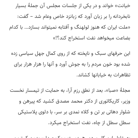
خیانت» خواند و در یکی از جلسات مجلس آن جملۀ بسیار
نابخردانه را بر زبان آورد که زبانزد خاص وعام شد – گفت:
«ملت ایران که هنوز لولهنگ و آفتابه نمی­تواند بسازد… با کدام
بضاعت می­خواهد نفت استخراج کند؟!»
این حرف­های سبک و ناپخته که از روی کمال جهل سیاسی زده
شده بود خون مردم را به جوش آورد و آنها را هزار هزار برای
تظاهرات به خیابان­ها کشاند.
مجلۀ «صبا»، بعد از نطق رزم آرا، به حمایت از تیمسار نخست
وزیر، کاریکاتوری از دکتر محمد مصدق کشید که پیرهن و
شلوار دهاتی بر تن و کلاه نمدی بر سر، با دلوی پلاستیکی
سطل سطل از چاه، نفت استخراج می­کرد.