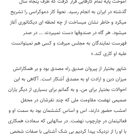
آموخت پایۀ تمام کارهایی قرار گرفت که ظرف پنجاه سال
گذشته در ایران به انجام رسید. نحوۀ کار دموکراسی را تشریح
می­کرد و خاطر نشان می­ساخت از چه لحظه­ ای دیکتاتوری آغاز
می­شود. هر گاه در صندوق­ها دست نمی­بردند … در صدر
فهرست نمایندگان به مجلس می­رفت و کسی هم نمی­توانست
علیه او کاری کند.»
شاپور بختیار از پیروان صدیق راه مصدق بود و بر همکارانش
میزان دین و ارادت او به مصدق آشکار است. آگاهی به این
احوالات بختیار برای من، و به گمانم برای بسیاری از دیگر یاران
صمیمی نهضت مقاومت ملی که چند نفرشان در محفل
امشب حضور دارند، اس و اساس کششمان بود به سمت او و
فعالیتمان در چارچوب نهضت. در سال­هایی که سعادت همکاری
با او را از نزدیک پیدا کردیم بی شک آشنایی با صفات شخص