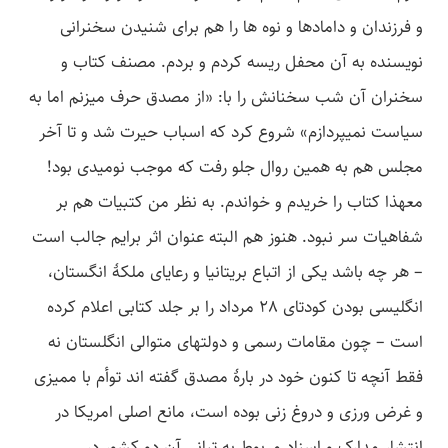
و فرزندان و دامادها و نوه­ ها را هم برای شنیدن سخنرانی
نویسنده به آن محفل ریسه کردم و بردم. مصنف کتاب و
سخنران آن شب سخنانش را با: «از مصدق حرف می­زنم اما به
سیاست نمی­پردازم» شروع کرد که اسباب حیرت شد و تا آخر
مجلس هم به همین روال جلو رفت که موجب نومیدی بود!
مع­هذا کتاب را خریدم و خواندم. به نظر من کتبیات هم بر
شفاهیات سر نبود. هنوز هم البته عنوان اثر برایم جالب است
– هر چه باشد یکی از اتباع بریتانیا و رعایای ملکۀ انگستان،
انگلیسی بودن کودتای 28 مرداد را بر جلد کتابی اعلام کرده
است – چون مقامات رسمی و دولت­های متوالی انگلستان نه
فقط آنچه تا کنون خود در بارۀ مصدق گفته­ اند توأم با ممیزی
و غرض ­ورزی و دروغ­ زنی بوده است، مانع اصلی امریکا در
انتشار مدارک و اسناد مربوط به تبانی آن دو کشور در