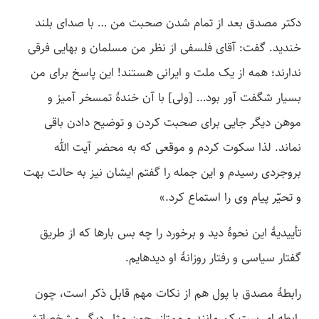
دکتر مصدق بعد از تمام شدن صحبت من … با صدای بلند
خندید. گفت: آقای فلسفی از نظر من مسلمان و بهایی فرقی
ندارند؛ همه از یک ملت و ایرانی هستند! این پاسخ برای من
بسیار شگفت آور بود… [ولی] با آن خندۀ تمسخر آمیز و
موهن دیگر جایی برای صحبت کردن و توضیح دادن باقی
نماند. لذا سکوت کردم و موقعی که به محضر آیت الله
بروجردی رسیدم و این جمله را گفتم ایشان نیز به حالت بهت
و تحیّر پیام وی را استماع کرد.»
تأییدیۀ این نحوۀ دید و برخورد را چه بس بارها که از طریق
گفتار سیاسی و رفتار روزانۀ او دیده­ایم.
رابطۀ مصدق با پول هم از نکات مهم قابل ذکر است، چون
رابطه­ ای ست کم مانند و ممتاز، چون مثل دیگر مشخصاتش