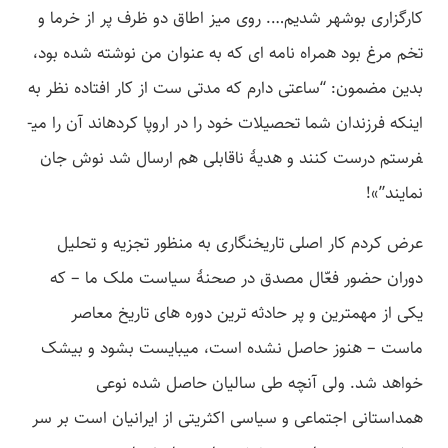
کارگزاری بوشهر شدیم…. روی میز اطاق دو ظرف پر از خرما و
تخم مرغ بود همراه نامه­ ای که به عنوان من نوشته شده بود،
بدین مضمون: “ساعتی دارم که مدتی ست از کار افتاده نظر به
اینکه فرزندان شما تحصیلات خود را در اروپا کرده­اند آن را می­
فرستم درست کنند و هدیۀ ناقابلی هم ارسال شد نوش جان
نمایند”»!
عرض کردم کار اصلی تاریخنگاری به منظور تجزیه و تحلیل
دوران حضور فعّال مصدق در صحنۀ سیاست ملک ما – که
یکی از مهم­ترین و پر حادثه­ ترین دوره­ های تاریخ معاصر
ماست – هنوز حاصل نشده است، می­بایست بشود و بی­شک
خواهد شد. ولی آنچه طی سالیان حاصل شده نوعی
همداستانی اجتماعی و سیاسی اکثریتی از ایرانیان است بر سر