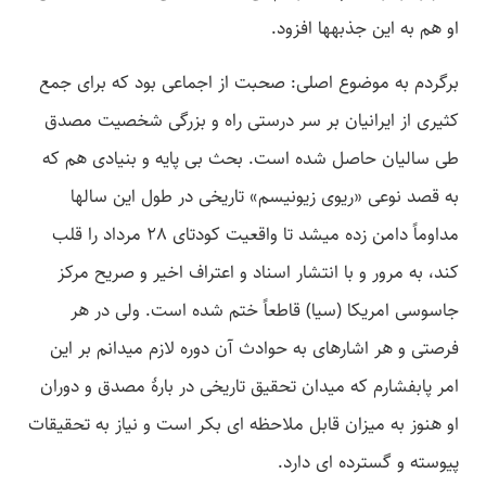
او هم به این جذبه­ها افزود.
برگردم به موضوع اصلی: صحبت از اجماعی بود که برای جمع
کثیری از ایرانیان بر سر درستی راه و بزرگی شخصیت مصدق
طی سالیان حاصل شده است. بحث بی­ پایه و بنیادی هم که
به قصد نوعی «ریوی زیونیسم» تاریخی در طول این سال­ها
مداوماً دامن زده می­شد تا واقعیت کودتای 28 مرداد را قلب
کند، به مرور و با انتشار اسناد و اعتراف اخیر و صریح مرکز
جاسوسی امریکا (سیا) قاطعاً ختم شده است. ولی در هر
فرصتی و هر اشاره­ای به حوادث آن دوره لازم می­دانم بر این
امر پابفشارم که میدان تحقیق تاریخی در بارۀ مصدق و دوران
او هنوز به میزان قابل ملاحظه­ ای بکر است و نیاز به تحقیقات
پیوسته و گسترده­ ای دارد.