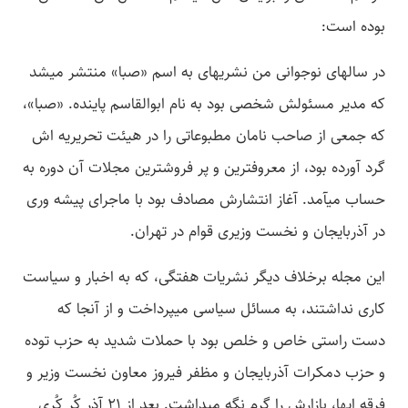
بوده است:
در سال­های نوجوانی من نشریه­ای به اسم «صبا» منتشر می­شد
که مدیر مسئولش شخصی بود به نام ابوالقاسم پاینده. «صبا»،
که جمعی از صاحب نامان مطبوعاتی را در هیئت تحریریه ­اش
گرد آورده بود، از معروف­ترین و پر فروش­ترین مجلات آن دوره به
حساب می­آمد. آغاز انتشارش مصادف بود با ماجرای پیشه وری
در آذربایجان و نخست وزیری قوام در تهران.
این مجله برخلاف دیگر نشریات هفتگی، که به اخبار و سیاست
کاری نداشتند، به مسائل سیاسی می­پرداخت و از آنجا که
دست راستی خاص و خلص بود با حملات شدید به حزب توده
و حزب دمکرات آذربایجان و مظفر فیروز معاون نخست وزیر و
فرقه­ ای­ها، بازارش را گرم نگه می­داشت. بعد از 21 آذر کُر کُری