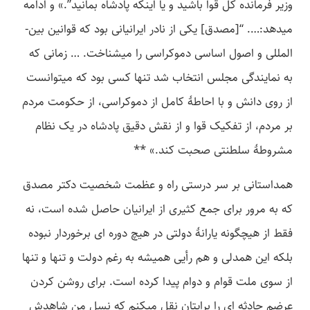
وزیر فرمانده کل قوا باشید و یا اینکه پادشاه بمانید”.» و ادامه
می­دهد:…. “[مصدق] یکی از نادر ایرانیانی بود که قوانین بین­
المللی و اصول اساسی دموکراسی را می­شناخت. … زمانی که
به نمایندگی مجلس انتخاب شد تنها کسی بود که می­توانست
از روی دانش و با احاطۀ کامل از دموکراسی، از حکومت مردم
بر مردم، از تفکیک قوا و از نقش دقیق پادشاه در یک نظام
مشروطۀ سلطنتی صحبت کند.» **
همداستانی بر سر درستی راه و عظمت شخصیت دکتر مصدق
که به مرور برای جمع کثیری از ایرانیان حاصل شده است، نه
فقط از هیچگونه یارانۀ دولتی در هیچ دوره ­ای برخوردار نبوده
بلکه این همدلی و هم رأیی همیشه به رغم دولت و تنها و تنها
از سوی ملت قوام و دوام پیدا کرده است. برای روشن کردن
عرضم حادثه ­ای را برایتان نقل می­کنم که نسل من شاهدش