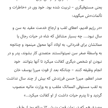
یعنی مستوفیگری – تربیت شده بود. خود وی در «خاطرات و
تألمات»ش می­گوید:
«در رژیم قدیم، اعطای لقب و ارجاع خدمت مقید به سن و
سال نبود…. چه بسیار مشاغل که شاه در حیات رجال یا
مماتشان برای قدردانی، به اولاد آنها محول می­نمود و چنانچه
به واسطۀ صغر سن نمی­توانستند متصدی کار بشوند، پدر و در
نبودن او شخص دیگری کفالت می­کرد تا آنها بتوانند خود
انجام وظیفه کنند – چنانکه بعد از فوت میرزا یوسف خان
صدر اعظم، میرزا حسن فرزندش که بیش از چند سال نداشت
به لقب مستوفی الممالک ملقب و به وزارت مالیه منصوب
گردید و تا پدرم حیات داشت از او کفالت می­کرد…»
مصدق هم که در زمان فوت پدرش 12 ساله بود از طرف