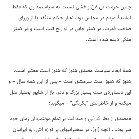
چنین حرمت بی­ غلّ و غشی نسبت به سیاستمداری که فقط
نمایندۀ مردم در مجلس بود، نه از حکام متنّفذ یا از وزرای
صاحب قدرت، در کمتر جایی در تواریخ ثبت است و در کمتر
ملکی دیده شده است.
همۀ ابعاد سیاست مصدق هنوز که هنوز است معتبر است،
هنوز که هنوز است سرمشق است – پس از این همه سال – و
این دستاوردی ست بسیار بزرگ و نادر. باز از شاپور بختیار نقل
می­کنم و از خاطراتش “یکرنگی” – می­گوید:
«مصدق از نظر کارآیی و صداقت بر تمام دولتمردان زمان خود
سر بود…. آنچه [او]، در سخنرانی­های پر آوازه ­اش، به ایرانیان