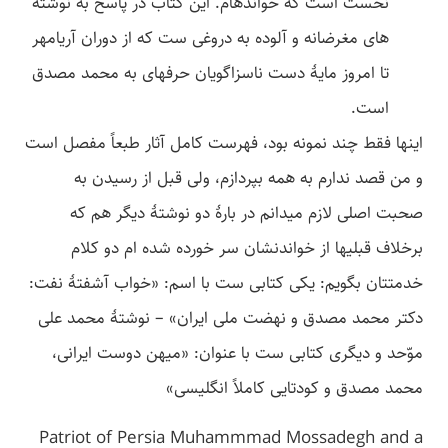
نخست است که خوانده­ام. این کتاب در پاسخ به نوشته
­های مغرضانه و آلوده به دروغی ست که از دوران آریامهر
تا امروز مایۀ دست ناسزاگویان حرفه­ای به محمد مصدق
است.
این­ها فقط چند نمونه بود، فهرست کامل آثار طبعاً مفصل است
و من قصد ندارم به همه بپردازم، ولی قبل از رسیدن به
صحبت اصلی لازم می­دانم در بارۀ دو نوشتۀ دیگر هم که
برخلاف قبلی­ها از خواندنشان سر خورده شده ­ام دو کلام
خدمتتان بگویم: یکی کتابی ست با اسم: «خواب آشفتۀ نفت:
دکتر محمد مصدق و نهضت ملی ایران» – نوشتۀ محمد علی
موّحد و دیگری کتابی ست با عنوان: «میهن دوست ایرانی،
محمد مصدق و کودتایی کاملاً انگلیسی»
Patriot of Persia Muhammmad Mossadegh and a