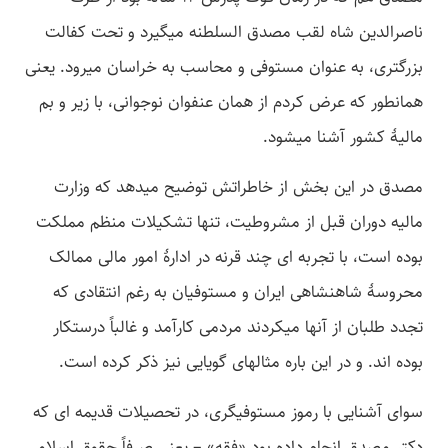
ناصرالدین شاه لقب مصدق السلطنه می­گیرد و تحت کفالت
بزرگتری، به عنوان مستوفی و محاسب به خراسان می­رود. یعنی
همانطور که عرض کردم از همان عنفوان نوجوانی، با زیر و بم
مالیۀ کشور آشنا می­شود.
مصدق در این بخش از خاطراتش توضیح می­دهد که وزارت
مالیه دوران قبل از مشروطیت، تنها تشکیلات منظم مملکت
بوده است، با تجربه­ ای چند قرنه در ادارۀ امور مالی ممالک
محروسۀ شاهنشاهی ایران و مستوفیان به رغم انتقادی که
تجدد طلبان از آنها می­کردند مردمی کارآمد و غالباً درستکار
بوده­ اند. و در این باره مثال­های گویایی نیز ذکر کرده است.
سوای آشنایی با رموز مستوفیگری، در تحصیلات قدیمه­ ای که
دکتر مصدق انجام داده بود «فقه» – یعنی صرفاً حقوق اسلامی