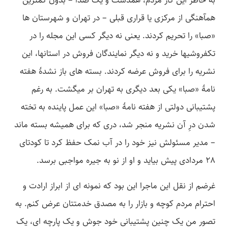
به خاطر این کار مردم، همدست و یک صدا – بدون کمترین
همآهنگی از مرکزی یا قراری قبلی – در تهران و شهرستان­ ها
«صبا» را تحریم کردند. یعنی نه دیگر کسی این مجله را در
تکفروشی­ها خرید و نه دیگر نمایندگان فروش در استان­ها، این
نشریه را برای فروش عرضه کردند. بسته ­های باز نشدۀ هفته
نامۀ «صبا» یکی بعد دیگری به تهران بر می­گشت. به رغم
پشتیبانی دولتی از هفته نامۀ «صبا» این عمل پاینده به تخته
شدن درِ آن نشریه منجر شد، دری که برای همیشه بسته ماند
– مدیر مسئولش نیز خود را در آب نمک حفظ کرد تا کودتای
28 مردادی پیش بیاید و او از نو به جیره مواجبی برسد.
غرضم از نقل این ماجرا این بود که نمونه­ ای از ابراز ارادت و
احترام مردم کوچه و بازار را به مصدق خدمتتان عرض کنم. به
تصور من یک چنین پشتیبانی خود جوش و یک پارچه ­ای، یک