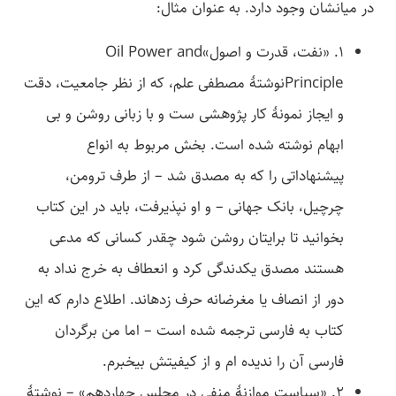
در میانشان وجود دارد. به عنوان مثال:
1. «نفت، قدرت و اصول»Oil Power and
Principleنوشتۀ مصطفی علم، که از نظر جامعیت، دقت
و ایجاز نمونۀ کار پژوهشی ست و با زبانی روشن و بی
ابهام نوشته شده است. بخش مربوط به انواع
پیشنهاداتی را که به مصدق شد – از طرف ترومن،
چرچیل، بانک جهانی – و او نپذیرفت، باید در این کتاب
بخوانید تا برایتان روشن شود چقدر کسانی که مدعی
هستند مصدق یکدندگی کرد و انعطاف به خرج نداد به
دور از انصاف یا مغرضانه حرف زده­اند. اطلاع دارم که این
کتاب به فارسی ترجمه شده است – اما من برگردان
فارسی آن را ندیده­ ام و از کیفیتش بی­خبرم.
2. «سیاست موازنۀ منفی در مجلس چهاردهم» – نوشتۀ