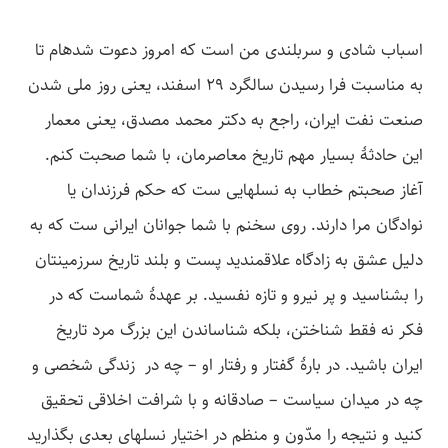
اسباب شادی و سربلندی من است که امروز دعوت شده­ام تا
به مناسبت فرا رسیدن سالگرد 29 اسفند، یعنی روز ملی شدن
صنعت نفت ایران، راجع به دکتر محمد مصدق، یعنی معمار
این حادثۀ بسیار مهم تاریخ معاصرمان، با شما صحبت کنم.
آغاز صحبتم خطاب به نسل­هایی ست که حکم فرزندان یا
نوادگان مرا دارند. روی سخنم با شما جوانان ایرانی ست که به
دلیل عشق به زادگاه علاقمندید پست و بلند تاریخ سرزمینتان
را بشناسید و پر نیرو و تازه نفسید. بر عهدۀ شماست که در
فکر نه فقط شناختن، بلکه شناساندن این بزرگ مرد تاریخ
ایران باشید. در بارۀ گفتار و رفتار او – چه در زندگی شخصی و
چه در میدان سیاست – صادقانه و با شرافت اخلاقی تحقیق
کنید و نتیجه را مدّون و منظم در اختیار نسل­های بعدی بگذارید