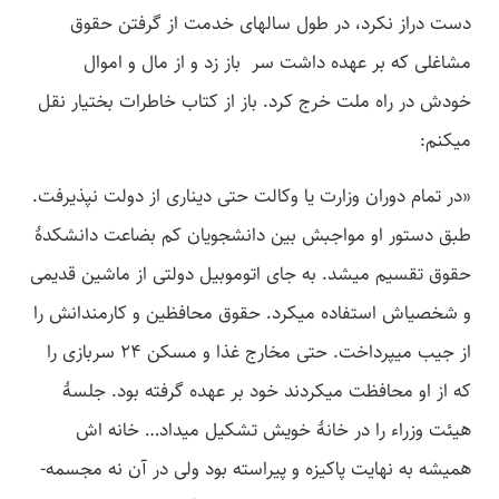
دست دراز نکرد، در طول سال­های خدمت از گرفتن حقوق
مشاغلی که بر عهده داشت سر باز زد و از مال و اموال
خودش در راه ملت خرج کرد. باز از کتاب خاطرات بختیار نقل
می­کنم:
«در تمام دوران وزارت یا وکالت حتی دیناری از دولت نپذیرفت.
طبق دستور او مواجبش بین دانشجویان کم بضاعت دانشکدۀ
حقوق تقسیم می­شد. به جای اتوموبیل دولتی از ماشین قدیمی
و شخصی­اش استفاده می­کرد. حقوق محافظین و کارمندانش را
از جیب می­پرداخت. حتی مخارج غذا و مسکن 24 سربازی را
که از او محافظت می­کردند خود بر عهده گرفته بود. جلسۀ
هیئت وزراء را در خانۀ خویش تشکیل می­داد… خانه­ اش
همیشه به نهایت پاکیزه و پیراسته بود ولی در آن نه مجسمه­