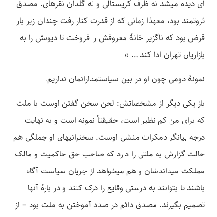
ای دیده می­شد نه ظرف کریستالی و نه گلدان نقره­ای. مصدق
ثروتمند بود، مع­هذا زمانی که از قدرت کنار رفت چندان زیر بار
قرض بود که ناگزیر خانۀ معروفش را فروخت تا دیونش را به
بازاریان تهران ادا کند…. »
نمونۀ دومی چون او در بین سیاستمدارانمان نداریم.
باز یکی دیگر از مشخصاتش: لحن سخن گفتن اوست با ملت
که برای من کم نظیر است، حقیقتاً نمونه است و به نهایت
درجه بیانگر دمکرات منشی اوست. سخنرانی­های او جملگی هم
حالت گزارش به ملتی را دارد که صاحب حق حاکمیت و مالک
مملکت میداندشان و هم می­خواهد از جریان سیاست آگاه
باشند تا بتوانند به درستی وقایع را درک کنند و در بارۀ آنها
تصمیم بگیرند. مصدق دائم در صدد آموختن به ملت بود – از