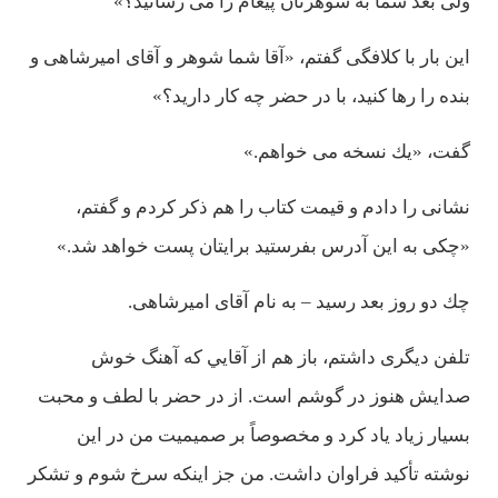
ولی بعد شما به شوهرتان پيغام را می رسانيد؟»
اين بار با كلافگی گفتم، «آقا شما شوهر و آقای اميرشاهی و
بنده را رها كنيد، با در حضر چه كار داريد؟»
گفت، «يك نسخه می خواهم.»
نشانی را دادم و قيمت كتاب را هم ذكر كردم و گفتم،
«چكی به اين آدرس بفرستيد برايتان پست خواهد شد.»
چك دو روز بعد رسيد – به نام آقای اميرشاهی.
تلفن ديگری داشتم، باز هم از آقايي كه آهنگ خوش
صدايش هنوز در گوشم است. از در حضر با لطف و محبت
بسيار زياد ياد كرد و مخصوصاً بر صميميت من در اين
نوشته تأكيد فراوان داشت. من جز اينكه سرخ شوم و تشكر