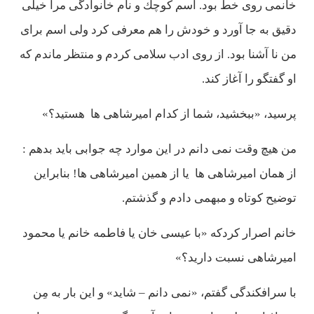
خانمی روی خط بود. اسم كوچك و نام خانوادگی مرا خيلی
دقيق به جا آورد و خودش را هم معرفی كرد ولی اسم برای
من نا آشنا بود. از روی ادب سلامی كردم و منتظر ماندم كه
او گفتگو را آغاز كند.
پرسيد، «ببخشيد، شما از كدام اميرشاهی ها هستيد؟»
من هیچ وقت نمی دانم در اين موارد چه جوابی بايد بدهم :
از همان اميرشاهی ها يا از همين اميرشاهی ها! بنابراين
توضيح كوتاه و مبهمی دادم و گذشتم.
خانم اصرار كردكه «با عيسی خان يا فاطمه خانم يا محمود
اميرشاهی نسبت داريد؟»
با سرافكندگی گفتم، «نمی دانم – شايد» و اين بار به مِن