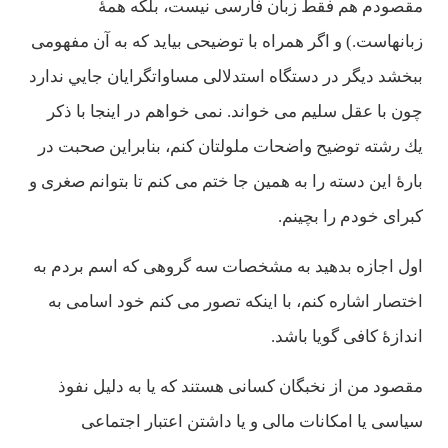
مقصودم هم فقط زبان فارسی نيست، بلكه همۀ
زبانهاست.) و اگر همراه با توضيحی بيايد كه به آن مفهومی
ببخشد ديگر در دستگاه استدلالی مساواتگرايان جايي ندارد
چون با عقل سليم می خواند. نمی خواهم در اينجا با ذكر
يك رشته توضيح واضحات ملولتان كنم، بنابراين صحبت در
بارۀ اين دسته را به همين جا ختم می كنم تا بتوانم صغری و
كبرای خودم را بچينم.
اول اجازه بدهيد به مشخصات سه گروهی كه اسم بردم به
اختصار اشاره كنم، با اينكه تصور می كنم خود اسامی به
اندازۀ كافی گويا باشد.
مقصود من از نخبگان كسانی هستند كه يا به دليل نفوذ
سياسی يا امكانات مالی و يا داشتن اعتبار اجتماعی