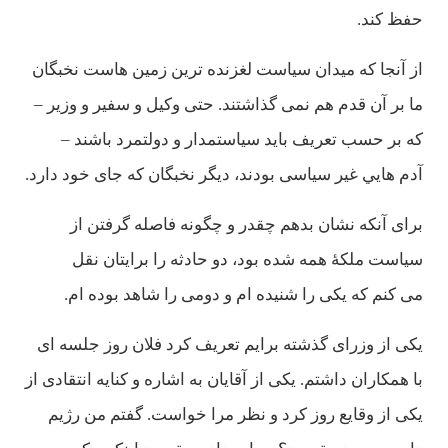
حفظ كند.
از آنجا كه ميدان سياست لغزنده ترين زمين هاست نخبگان
ما بر آن قدم هم نمی گذاشتند. حتی وكيل و سفير و وزير –
كه بر حسب تعريف بايد سياستمدار و دولتمرد باشند –
آدم هايي غير سياسی بودند، ديگر نخبگان كه جای خود دارد.
برای آنكه نشان بدهم چقدر و چگونه فاصله گرفتن از
سياست ملكۀ همه شده بود، دو حادثه را برايتان نقل
می كنم كه يكی را شنيده ام و دومی را شاهد بوده ام.
يكی از وزرای گذشته برايم تعريف كرد فلان روز جلسه ای
با همكاران داشتم. يكی از آقايان به اشاره و كنايه انتقادی از
يكی از وقايع روز كرد و نظر مرا خواست. گفتم من رژيم