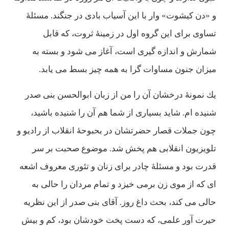
و «دن كيشوت» وار با اين آسياب بادی در جنگند. مسئلۀ
تساوی برای اين گروه اول در زمينۀ ثروت، كه قابل
شمارش و اندازه گيری است، آغاز می شود و بسته به
ميزان جنون مساوات گرا به همه چيز بسط می يابد.
يك نمونۀ درخشان آن را من از زبان ابوالحسن بنی صدر
شنيده ام. شايد بسياری از شما هم آن را شنيده باشيد،
چون جملات قصار حضرتشان در بحبوحۀ انقلاب از راديو و
تلويزيون انقلابی هم پخش شد. موضوع صحبت بر سر
قدرت بود و مسئلۀ چادر برای زنان و تئوری معروف اشعه
ای كه از موی زن برمی خيزد و تمام مردان را حالی به
حالی می كند، بحث داغ روز. آقای بنی صدر از اين نظريه
حيرت آور علمی، كه دست پخت خودشان بود، كم و بيش