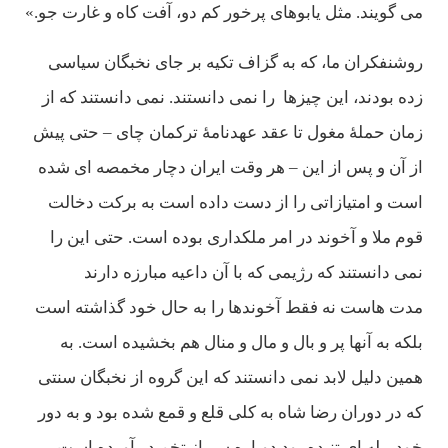
می گويند. مثل يابوهای پرخور كم دو، آفت كاه و غارت جو.»
روشنفكران ما، كه به گزاف تكيه بر جای نخبگان سياسی
زده بودند، اين چيزها را نمی دانستند. نمی دانستند كه از
زمان حملۀ مغول تا عقد عهدنامۀ تركمان چای – حتی پيش
از آن و پس از اين – هر وقت ايران دچار مخمصه ای شده
است و امتيازاتی را از دست داده است به بركت دخالت
قوم ملا و آخوند در امر ملكداری بوده است. حتی اين را
نمی دانستند كه رژيمی كه با آن داعيه مبارزه دارند
مدت هاست نه فقط آخوندها را به حال خود گذاشته است
بلكه به آنها پر و بال و مال و منال هم بخشيده است. به
همين دليل لابد نمی دانستند كه اين گروه از نخبگان سنتی
كه در دوران رضا شاه به كلی قلع و قمع شده بود و به دور
خود پيله ای تنيده بود دوباره سر از تخم در آورده است.