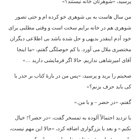
پرسيد، «شوهرتان خانه نيستند؟»
من سال هاست به بی شوهری خو كرده ام و حتی تصور
شوهری هم در خانه برايم سخت است و وقتی مطلبی برای
خود آدم اينقدر بديهی و حل شده باشد بی اطلاعی ديگران
مختصری ملال می آورد. با كم حوصلگی گفتم، «ما اينجا
آقای اميرشاهی نداريم. حالا اگر فرمايشی داريد …»
صحبتم را بريد و پرسيد، «پس من در بارۀ كتاب بر حذر با
كی بايد حرف بزنم؟»
گفتم، «در حضر – و با من.»
با ترديد احتمالاً آلوده به تمسخر گفت، «در حضر؟! خيال
نكنم.» و بعد با بزرگواری اضافه كرد، «حالا اين مهم نيست،