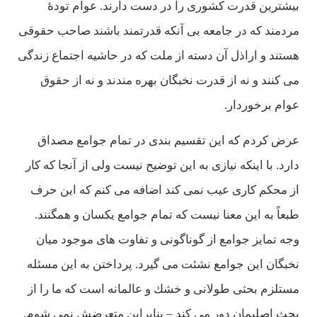
بيشترين قدرت كشوری را در دست دارند. عوام تودۀ
مردمند كه در جامعه بی آنكه قدرتمند باشند صاحب حقوقی
هستند و اراذل آن دسته از ملت كه در حاشيه اجتماع زندگی
می كنند و نه از قدرت نخبگان بهره مندند و نه از حقوق
عوام برخوردار.
عرض كردم كه اين تقسيم بندی در تمام جوامع مصداق
دارد. با اينكه نيازی به اين توضيح نيست ولی از آنجا كه كار
از محكم كاری عيب نمی كند اضافه می كنم كه اين حرف
طبعاً به اين معنا نيست كه تمام جوامع يكسان و همگنند.
وجه تمايز جوامع از گوناگونی و تفاوت های موجود ميان
نخبگان اين جوامع نشئت می گيرد. پرداختن به اين مسئله
مستلزم بحثی طولانی و خشك و عالمانه است كه ما را از
بحث اصليمان دور می كند – بنابراين متعرضش نمی شوم.