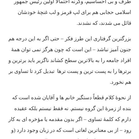
طرف و بی احساسيم، وگرنه احتمالاً اولين رئيس جمهور
اسلامی حجابی هم برای لپ قرمز و لب غنچۀ خودشان
قائل می شدند، كه نشدند.
بزرگترين گرفتاری اين طرز فكر – حتی اگر به اين درجه هم
جنون آميز نباشد – اين است كه چون هرگز نمی توان همۀ
افراد جامعه را به بالاترين سطح كشاند ناگزير بايد برترين و
برترها را به پست ترين و پست ترها تبديل كرد تا تساوی بر
هم نخورد.
از نحوۀ كلام قطعاً دستگير خانم ها و آقايان شده است كه
بنده از زمرۀ اين گروه نيستم. نه فقط نيستم بلكه عقيده
دارم كه كلمۀ تساوی – اگر بدون مقدمه يا مؤخره ای به كار
رود – از بی معناترين لغاتی است كه در زبان وجود دارد (و