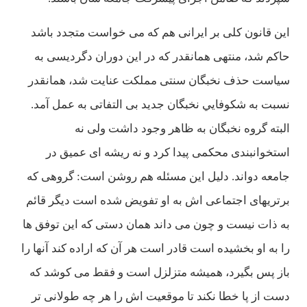
اين قانون كلی بر ايرانی هم كه می خواست متجدد باشد
حاكم شد، منتهی همانقدر كه در اين دوران دگرديسی به
سياست حذف نخبگان سنتی مملكت عنايت شد، همانقدر
نسبت به شكوفايي نخبگان جديد بی التفاتی به عمل آمد.
البته گروه نخبگان به ظاهر وجود داشت ولی نه
استخوانبندی محكمی پيدا كرد و نه ريشه ای عميق در
جامعه دواند. دليل اين مسئله هم روشن است: گروهی كه
برتريهای اجتماعی اش به او تفويض شده است ديگر قائم
به ذات نيست و چون می داند همان دستی كه اين توفق ها
را به او بخشيده است قادر است هر آن كه اراده كند آنها را
باز پس بگيرد، هميشه متزلزل است و فقط می كوشد كه
دست از پا خطا نكند تا موقعيت اش را هر چه طولانی تر