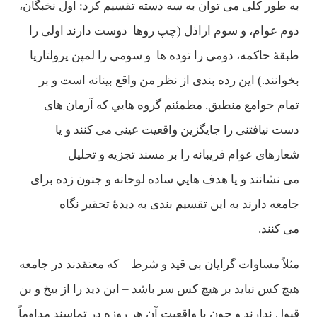
به طور كلی می توان به سه دسته تقسيم كرد: اول نخبگان،
دوم عوام، و سوم اراذل (چپ روها دوست دارند اولی را
طبقۀ حاكمه، دومی را توده ها و سومی را لمپن پرولتاريا
بخوانند.) اين رده بندی از نظر من واقع بينانه است و بر
تمام جوامع منطبق. مطمئنم گروه هايي كه آرمان های
دست نيافتنی را جايگزين واقعيت عينی می كنند و يا
شعارهای عوام فريبانه را بر مسند تجزيه و تحليل
می نشانند و يا هدف هايي ساده لوحانه و جنون زده برای
جامعه دارند به اين تقسيم بندی به ديدۀ تحقير نگاه
می كنند.
مثلاً مساوات گرايان بی قيد و شرط – كه معتقدند در جامعه
هیچ كس نبايد بر هیچ كس سر باشد – اين ديد را از بيخ و بن
قبول ندارند و چون با واقعيت آن هر روزه در تماسند مداوماً