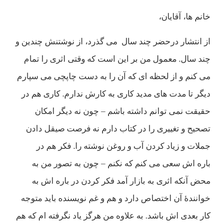
خانم ها، آقايان،
از انتشار درحضر چند سال می گذرد، از نوشتنش چندين و
چند سال. معمول من بر اين است كه وقتی اثری را تمام
می كنم و از لحظه ای كه آن را به دست چاپچی می سپارم
ديگر تا مدت های مديد كاری به كارش ندارم. كاری هم در
حقيقت نمی توانم داشته باشم – چون نه ديگر امكان
تصحيح و تغييری را در كتاب دارم نه فرصت صيقل دادن
جملات و زياد كردن آب و روغن نوشته را. فكر هم در
باره اش سعی می كنم كه نكنم – چون به تصور من به
محض آنكه اثری به بازار آمد فكر كردن در باره اش به
خوانندۀ آن اختصاص دارد و هم و غم نويسنده بايد متوجه
كار بعدی اش باشد. به علاوه من هرگز ياد نگرفته ام كه هم