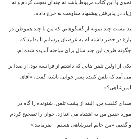
نحوی با اين كتاب مربوط باشد نه چندان تعجب كردم و نه
زياد در پذيرفتن پيشنهاد مقاومت به خرج دادم.
بد نيست چند نمونه از گفتگوهايي كه من با چند هموطن در
بارۀ در حضر داشته ام به عرضتان برسانم تا بدانيد كه
چگونه ظرف اين چند سال برای مباحثه آبديده شده ام.
يكی از اولين تلفن هايي كه داشتم از فرانسه بود. از صدا بر
می آمد كه تلفن كننده پسر جوانی باشد، گفت، «آقای
اميرشاهی؟»
صدای كلفت من، البته از پشت تلفن، شنونده را گاه در
مورد جنس من به اشتباه می اندازد. جوان را تصحيح كردم
و گفتم، «من خانم اميرشاهی هستم – بفرماييد.»