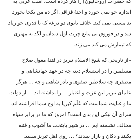
كه حضرات [روحانيون] را هار كرده است. اسب عربی به
اندازه جو نمی خورد و اختۀ قزاقی اگر ده من يكجا بخورد
بد مستی نمی كند. خلاف يابوی دو درغه كه تا قدری جو زياد
ديد و در قوروق بی مانع چريد، اول دندان و لگد به مهتری
كه تيمارش می كند می زند.
«از تاريخی كه شيخ الاسلام تبريز در فتنۀ مغول صلاح
مسلمين را در استسلام ديد، چه در عهد جهانشاهی و
مظفری چه سلاطين صفوی و نادر شاهی و چه … هرگز
علمای تبريز اين عزت و اعتبار … را نداشته اند … از دولت
ما و عنايت شماست كه عَلَم كبريا به اوج سما افراشته اند.
سزای آن نيكی اين بدی است؟ امروز كه ما در برابر سپاه
مخالف نشسته ايم … در شهر پايتخت ما آشوب و فتنه
بكنند و دكان و بازار ببندند؟ … روی اهل تبريز سفيد.