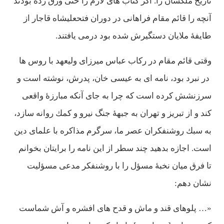
تاريخ ملكشان را. اگر كتاب های لازم را حتی ورق زده بودند
آنچه را قائم مقام فراهانی در دوران فتحعليشاه قاجار از
طايفۀ ملايان دستگيرش شده بود درمی يافتند.
وقتی قائم مقام در ركاب عباس ميرزای وليعهد با روس ها
در نبرد بود، نامه ای به عيسی خان، پدرش، نوشته است و
سرزنشش كرده است كه چرا به جای آنكه مبارزۀ واقعی
كند و از تبريز و تهران به جبهۀ جنگ نيرو و كمك روانه سازد،
به سبك روشنفكران عصر ما، سرگرم مذاكره با علمای دين
است. اجازه بدهيد چند سطر از اين نامه را برايتان بخوانم
تا فرق ميان نخبۀ مسؤل را با روشنفكر مدعی مسؤليت
نشان دهم:
«… پلوهای قند و ماش و قدح های افشره و آش شماست