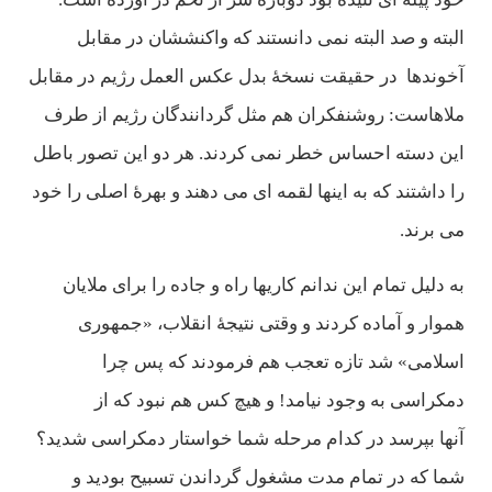
البته و صد البته نمی دانستند كه واكنششان در مقابل
آخوندها در حقيقت نسخۀ بدل عكس العمل رژيم در مقابل
ملاهاست: روشنفكران هم مثل گردانندگان رژيم از طرف
اين دسته احساس خطر نمی كردند. هر دو اين تصور باطل
را داشتند كه به اينها لقمه ای می دهند و بهرۀ اصلی را خود
می برند.
به دليل تمام اين ندانم كاريها راه و جاده را برای ملايان
هموار و آماده كردند و وقتی نتیجۀ انقلاب، «جمهوری
اسلامی» شد تازه تعجب هم فرمودند كه پس چرا
دمكراسی به وجود نيامد! و هیچ كس هم نبود كه از
آنها بپرسد در كدام مرحله شما خواستار دمكراسی شديد؟
شما كه در تمام مدت مشغول گرداندن تسبيح بوديد و