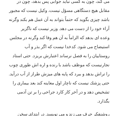
می كند، چون به كسی نبايد جوابی پس بدهد، چون در
مقابل هیچ دستگاهی مسؤل نيست. وكيل نيست كه مجبور
باشد چيزی بگويد كه حتماً بتواند به آن عمل هم بكند وگرنه
آراء خود را از دست می دهد. وزير نيست كه ناگزير
وعده ای بدهد كه الزاماً به آن هم وفا كند وگرنه در مجلس
استيضاح می شود. كدخدا نيست كه اگر بذر و آب
روستاييان را به فصل نرساند اعتبارش بريزد. حتی استاد
نجارنيست كه موظف باشد با رنده و اره اش طوری چوب
را تراش بدهد و ببرد كه پايه های ميزش طراز از آب درآيد.
حتی پزشك نيست كه ناچار اول معاينه كند بعد بيماری را
تشخيص دهد و در آخر كار كارد جراحی را بر تن آدمی
بگذارد.
روشنفكر حرف می زند و می نويسد. در ابتدای سخن