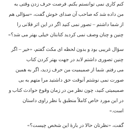
كنم كاری نمی توانستم بكنم. فرصت حرف زدن وقتی به
من داده شد كه صاحب آن صدای خوش گفت، «سؤالی هم
از شما داشتم – تصور نمی كنيد اگر در اين اثر فلانی را
چنين و چنان وصف نمی كرديد كتابتان خيلی بهتر می شد؟»
سؤال غريبی بود و بدون لحظه ای مكث گفتم، «خير – اگر
چنين تصوری داشتم لابد در جهت بهتر كردن كتاب
می رفتم. شما از صميميت من حرف زديد، اگر به همين
صورت نمی نوشتم آنوقت حق داشتيد مرا متهم به بی
صميميتی كنيد، چون نظر من در زمان وقوع حوادث كتاب و
در اين مورد خاص كاملاً منطبق با نظر راوی داستان
است.»
گفت، «نظرتان حالا در بارۀ اين شخص چيست؟»