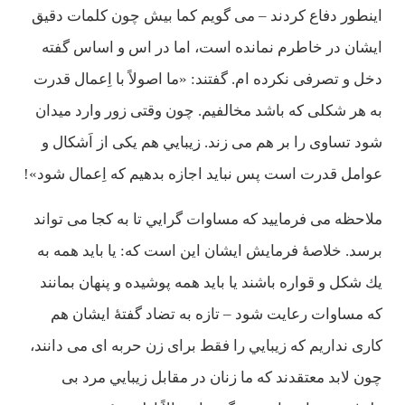
اينطور دفاع كردند – می گويم كما بيش چون كلمات دقيق
ايشان در خاطرم نمانده است، اما در اس و اساس گفته
دخل و تصرفی نكرده ام. گفتند: «ما اصولاً با اِعمال قدرت
به هر شكلی كه باشد مخالفيم. چون وقتی زور وارد ميدان
شود تساوی را بر هم می زند. زيبايي هم يكی از اَشكال و
عوامل قدرت است پس نبايد اجازه بدهيم كه اِعمال شود»!
ملاحظه می فرماييد كه مساوات گرايي تا به كجا می تواند
برسد. خلاصۀ فرمايش ايشان اين است كه: يا بايد همه به
يك شكل و قواره باشند يا بايد همه پوشيده و پنهان بمانند
كه مساوات رعايت شود – تازه به تضاد گفتۀ ايشان هم
كاری نداريم كه زيبايي را فقط برای زن حربه ای می دانند،
چون لابد معتقدند كه ما زنان در مقابل زيبايي مرد بی