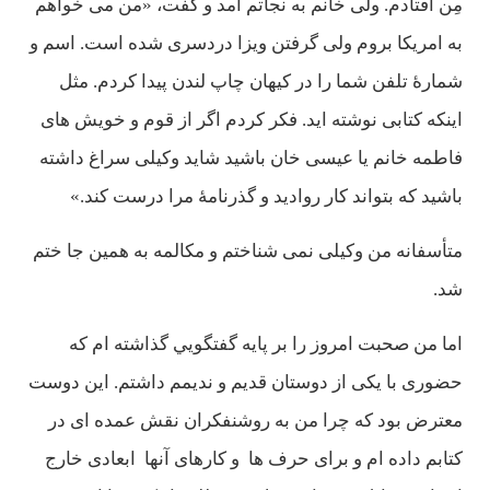
مِن افتادم. ولی خانم به نجاتم آمد و گفت، «من می خواهم
به امريكا بروم ولی گرفتن ويزا دردسری شده است. اسم و
شمارۀ تلفن شما را در كيهان چاپ لندن پيدا كردم. مثل
اينكه كتابی نوشته ايد. فكر كردم اگر از قوم و خويش های
فاطمه خانم يا عيسی خان باشيد شايد وكيلی سراغ داشته
باشيد كه بتواند كار رواديد و گذرنامۀ مرا درست كند.»
متأسفانه من وكيلی نمی شناختم و مكالمه به همين جا ختم
شد.
اما من صحبت امروز را بر پايه گفتگويي گذاشته ام كه
حضوری با يكی از دوستان قديم و نديمم داشتم. اين دوست
معترض بود كه چرا من به روشنفكران نقش عمده ای در
كتابم داده ام و برای حرف ها و كارهای آنها ابعادی خارج