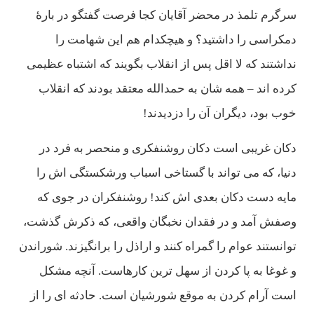
سرگرم تلمذ در محضر آقايان كجا فرصت گفتگو در بارۀ
دمكراسی را داشتيد؟ و هیچكدام هم اين شهامت را
نداشتند كه لا اقل پس از انقلاب بگويند كه اشتباه عظيمی
كرده اند – همه شان به حمدالله معتقد بودند كه انقلاب
خوب بود، ديگران آن را دزديدند!
دكان غريبی است دكان روشنفكری و منحصر به فرد در
دنيا، كه می تواند با گستاخی اسباب ورشكستگی اش را
مايه دست دكان بعدی اش كند! روشنفكران در جوی كه
وصفش آمد و در فقدان نخبگان واقعی، كه ذكرش گذشت،
توانستند عوام را گمراه كنند و اراذل را برانگيزند. شوراندن
و غوغا به پا كردن از سهل ترين كارهاست. آنچه مشكل
است آرام كردن به موقع شورشيان است. حادثه ای را از