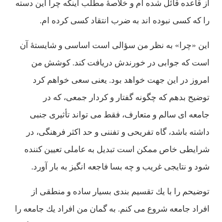
از قاعده قائل شده ام و خلاصۀ مطلب اينكه چرا اين دسته
را كه كسی نبوده اند به ضرب انتقاد كسی كرده ام.
اين «چرا» به نظر من سؤالی است اساسی و شايستۀ آن
است كه جوابی در خورندش دريافت كند. كوشش من
امروز در اين جهت خواهد بود. يعنی سعی خواهم كرد
توضيح بدهم كه چگونه گفتار و كردار جمعی، كه در
جامعه ای سالم و متعارف، فقط می تواند تأثيری جنبی
داشته باشد، گاه تفريحی و تفننی و حد اكثر فرهنگی، در
شرايطی خاص ممكن است تبديل به عاملی تعيين كننده
شود و نتایجی غريب و چه بسا فاجعه انگيز به بار آورد.
توضيحم را با يك تقسيم بندی بسيار ساده و منطقی از
افراد جامعه شروع می كنم. به گمان من افراد يك جامعه را