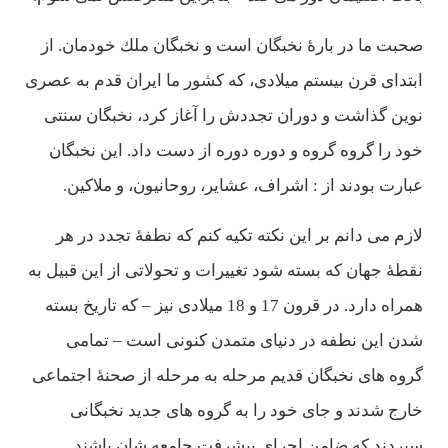
صحبت ما در بارۀ نخبگان است و نخبگان ملك خودمان. از
ابتدای قرن بيستم ميلادی، كه كشور ما ايران قدم به عصری
نوين گذاشت و دوران تجددش را آغاز كرد، نخبگان سنتی
خود را گروه گروه و دوره دوره از دست داد. اين نخبگان
عبارت بودند از : اشراف، عشاير، روحانيون، و ملاكين.
لازم می دانم بر اين نكته تكيه كنم كه نطفۀ تجدد در هر
نقطۀ جهان كه بسته شود تغييرات و تحولاتی از اين قبيل به
همراه دارد. در قرون 17 و 18 ميلادی نيز – كه تاريخ بسته
شدن اين نطفه در دنيای متمدن كنونی است – تمامی
گروه های نخبگان قديم مرحله به مرحله از صحنۀ اجتماعی
خارج شدند و جای خود را به گروه های جديد نخبگانی
سپردند كه ضامن اجرای پيشرفت جامعه شان باشند.