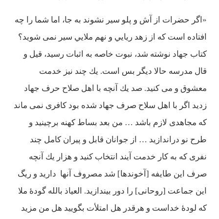
«اگر حضرات از آش و پلو سير نشوند به جا، اما شما را چه
افتاده است كه از زهد ريايي و نهم ملايي سير نمی شويد؟
كتاب جهاد نوشته شد، نبوت خاصه به اثبات رسيد، قيل و
قال مدرسه حالا ديگر بس است. يك چند نيز خدمت
معشوق و می كنيد. صد يك آنچه با اهل صلاح حرف جهاد
زديد اگر با اهل سلاح صرف جهاد شده بود كافری نمی ماند
كه مجاهدی لازم باشد … من بعد بساط كهنه برچينيد و
طرح نو دراندازيد … از جوانان قابل و پيران كامل چند
نفری كه به كار خدمت آيند انتخاب كنيد و هزار يك آنچه
صرف اين طايفه [آخوندها] شد مصروف آنها داريد و ريگ
اين جماعت [روحانی] را دور بيندازيد. العياذ بالله گودۀ ملا
كه لودۀ خداست و هرقدر هل امتلأت بگوييد هل من مزيد