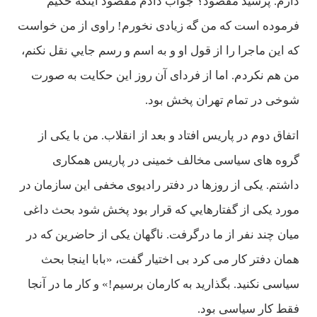
دارم. پرسيد مقصود؟ جواب دادم مقصود اينكه حكيم
فرموده است كه من گه زيادی نخورم! راوی از من خواست
كه اين ماجرا را از قول او و به اسم و رسم جايي نقل نكنم،
من هم نكردم. اما از فردای آن روز اين حكايت به صورت
شوخی در تمام تهران پخش بود.
اتفاق دوم در پاريس افتاد و بعد از انقلاب. من با يكی از
گروه های سياسی مخالف خمينی در پاريس همكاری
داشتم. يكی از روزها در دفتر راديوی مخفی اين سازمان در
مورد يكی از گفتارهايي كه قرار بود پخش شود بحث داغی
ميان چند نفر از ما درگرفت. ناگهان يكی از حاضرين كه در
همان دفتر كار می كرد بی اختيار گفت، «بابا اينجا بحث
سياسی نكنيد. بگذاريد به كارمان برسيم!» و كار ما در آنجا
فقط كار سياسی بود.