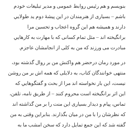
بنويسم و هم رئيس روابط عمومی و مدير تبليغات خودم
باشم – بسياری از هنرمندان در اين پيشۀ دوم يد طولايي
دارند و هميشه هم اين گروه اعجاب و تحسين مرا
برانگيخته اند – مثل تمام كسانی كه با مهارت به كارهايي
مبادرت می ورزند كه من به كلی از انجامشان عاجزم.
در مورد رمان درحضر هم واكنش من بر روال گذشته بود،
منتهی خوانندگان كتاب، به دلايلی كه همه اش بر من روشن
نيست، اين بار نخواسته اند مرا از بحث و گفتگوهايي كه
اين اثر برانگيخته است محروم كنند – از طريق نامه، تلفن،
تماس، پيام و ديدار بسياری اين منت را بر من گذاشته اند
كه نظرشان را با من در ميان بگذارند. بنابراين وقتی به من
گفته شد كه اين جمع تمايل دارد كه سخن امشب ما به