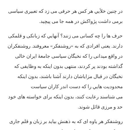
در چنين خلأيي هر كس هر حرفی می زد كه تعبيری سياسی
برمی داشت پژواكش در همه جا می پیچيد.
حرف ها را چه كسانی می زنند؟ آنهايي كه زبانكی و قلمكی
دارند. يعنی افرادی كه به «روشنفكر» معروفند. روشنفكران
در واقع ميدانی را كه نخبگان سياسی جامعۀ ايران خالی
گذاشته بودند پر كردند، منتهی بدون اينكه به وظايفی كه
نخبگان در قبال مزاياشان دارند آشنا باشند، بدون اينكه
محدوديت هايي را كه دست اندر كاران سياست
می شناسند رعايت كنند، بدون اينكه برای خواسته های خود
حد و مرزی قائل شوند.
روشنفكر هر ياوه ای كه به ذهنش بيايد بر زبان و قلم جاری