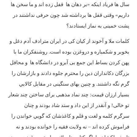
سال ها فرياد اينكه «بر دهان ها قفل زده اند و ما سخن ها
داريم» وقتی قفل ها برداشته شد چون حرفی نداشتند در
پشت خمينی به نماز ايستادند؟
كلمات ملا و آخوند از كيان كی در ايران مترادف آدم دغل و
بخوبر و شكمباره و دروغزن بوده است. روشنفكران ما با
پهن كردن بساط اين جمع بی آبرو در دانشگاه ها و محافل
بزرگان دكانداران دين را محترم جلوه دادند و بازارشان را
گرم نگه داشتند. و چنين بهای سنگينی در مقابل كالايي
بسيار ارزان قيمت: چند نماد مذهبی برای ساختن چند شعار
تو خالی! و آنقدر از اين داد و ستد شاد بودند و چنان
سرگرم كلمه و لغت و قلم و كاغذشان كه گويي خواندن را
فراموش كرده اند – نه ولايت فقيه را خوانده بودند و نه