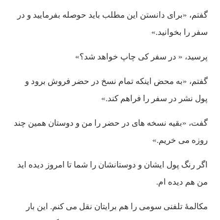
گفتم، «برای دانستن اين مطلب بايد حوصله بفرماييد و در
سفر را بخوانيد.»
پرسيد، « در سفر كی چاپ خواهد شد؟»
گفتم، «به محض اينكه تمام نسخ در حضر فروش برود و
پول نشر در سفر را فراهم كند.»
گفت، «بقيه نسخه های در حضر را من و دوستان همين چند
روزه می خريم.»
اگر رنگ پول ايشان و دوستانشان را شما تا امروز ديده ايد
من هم ديده ام.
مكالمۀ تلفنی سومی را هم برايتان نقل می كنم. اين بار