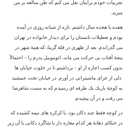
تجربيات خودم برايتان نقل می كنم كه ظن مبالغه بر من
مبريد.
هفده يا هجده سال داشتم. تازه از شبانه روزی در آمده
بودم و تعطيلات تابستان را برای ديدار خانواده در تهران
می گذراندم. بعد از ظهری در قلۀ گرما، كه همۀ شهر در
پنجۀ آفتاب بی حركت می ماند، اتوموبيل پدرم را – احتمالاً
بدون كسب اجازه از او – برداشتم تا در خلوت خيابان ها
دلی از عزای ماشينرانی در آورم. در خيابان تخت جمشيد
به كوچۀ باريك يك طرفه ای رسيدم كه به سمت شاهرضا
می رفت و در آن پیچيدم.
در كوچه فقط چند دكان بود، با كركره های نيمه كشيده كه
در خنكای دهانۀ هر كدام مغازه دار يا شاگرد دكانی با آن زير