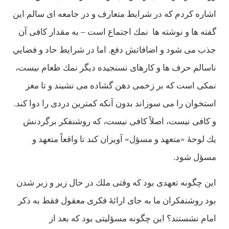
اشاره كردم كه در شرايط متعارف و در جامعه ای سالم اين
گفته ها و نوشته ها نمك اجتماع است – به مقدار كافی آن
جذب می شود و اضافاتش دفع. اما در شرايط حاد و فضايي
ناسالم حرف ها و كارهای نسنجيده ديگر نمك طعام نيست،
نمكی است كه بر زخمی دهن گشاده می نشيند و تا مغز
استخوان را می سوزاند بدون آنكه كمترين دردی را دوا كند.
و كافی نيست، اصلاً كافی نيست، كه روشنفكر برگردنش
يك لوحۀ «متعهد و مسؤل» آويزان كند تا واقعاً متعهد و
مسؤل شود.
اين چگونه تعهدی بود كه وقتی ملك در حال زير و زبر شدن
بود روشنفكران ما به جای ارائۀ فكری معقول فقط به ذكر
امام نشستند؟ اين چگونه مسؤليتی بود كه بعد از